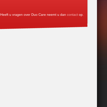
Heeft u vragen over Duo Care neemt u dan
contact
op.